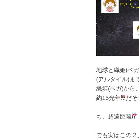
地球と織姫(ベガ
(アルタイル)ま
織姫(ベガ)から
約15光年
だそ
ち、超遠距離
でも実はこの２