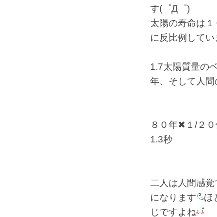
す(゜Д゜)
太陽の寿命は１
に反比例してい
1.7太陽質量の
年、
そして人間
８０年✖１/２
1.3秒
二人は人間感覚
になります
ほ
じですよね