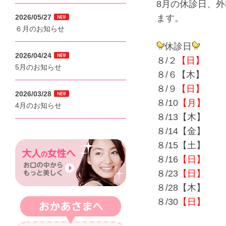
8月の休診日、
2026/05/27
ます。
６月のお知らせ
休診日
2026/04/24
８/２
【日】
5月のお知らせ
８/６【木】
８/９
【日】
2026/03/28
８/10
【月】
4月のお知らせ
８/13【木】
８/14【金】
８/15【土】
８/16
【日】
８/23
【日】
８/28【木】
８/30
【日】