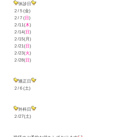
休診日
２/５(金)
２/７(
日
)
２/11(
木
)
２/14(
日
)
２/15(月)
２/21(
日
)
２/23(
火
)
２/28(
日
)
矯正日
２/６(土)
外科日
２/27(土)