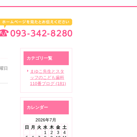
カテゴリ一覧
金曜日
まゆこ先生とスタ
ッフのこども歯科
110番ブログ (181)
カレンダー
2026年7月
日
月
火
水
木
金
土
1
2
3
4