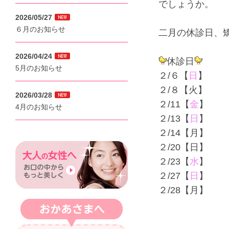
でしょうか。
2026/05/27
６月のお知らせ
二月の休診日、
2026/04/24
休診日
5月のお知らせ
２/６【
日
】
２/８【火】
2026/03/28
２/11【
金
】
4月のお知らせ
２/13【
日
】
２/14【月】
２/20【日】
２/23【
水
】
２/27【
日
】
２/28【月】