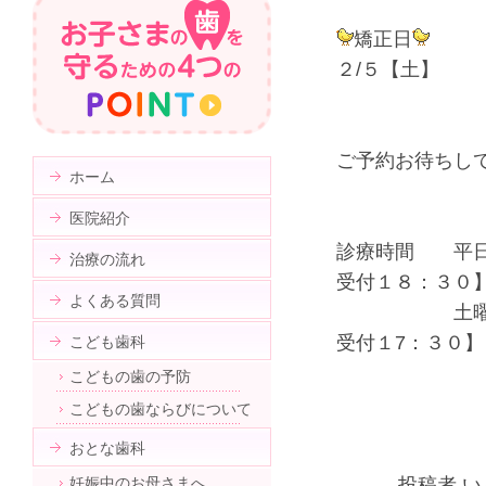
矯正日
２/５【土】
ご予約お待ちし
ホーム
医院紹介
診療時間 平日
治療の流れ
受付１８：３０
よくある質問
土曜 ９：
受付１7：３０】
こども歯科
こどもの歯の予防
こどもの歯ならびについて
おとな歯科
妊娠中のお母さまへ
投稿者 い