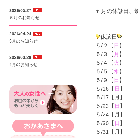
2026/05/27
五月の休診日、
６月のお知らせ
2026/04/24
休診日
5月のお知らせ
５/２【
日
】
５/３【
月
】
2026/03/28
５/４【
火
】
4月のお知らせ
５/５【
水
】
５/９【
日
】
５/16【
日
】
５/17【月】
５/23【
日
】
５/24【月】
５/30【
日
】
５/31【月】