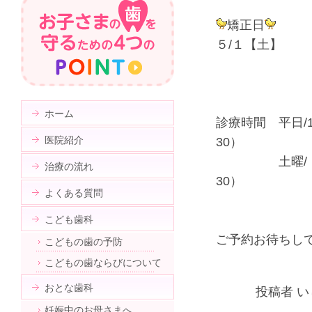
矯正日
５/１【土】
ホーム
診療時間 平日/1
医院紹介
30）
土曜/ 9：0
治療の流れ
30）
よくある質問
こども歯科
ご予約お待ちし
こどもの歯の予防
こどもの歯ならびについて
おとな歯科
投稿者 い
妊娠中のお母さまへ