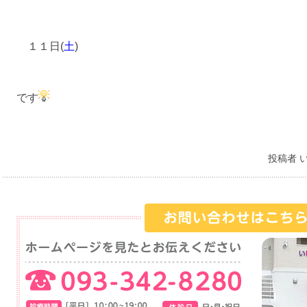
１１日(
土
)
です
投稿者 い