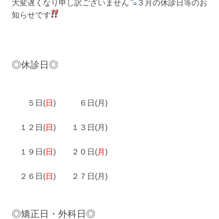
大変遅くなり申し訳ございません
３月の休診日等のお
知らせです
◎休診日◎
５日(
日
) ６日(月)
１２日(
日
) １３日(月)
１９日(
日
) ２０日(
月
)
２６日(
日
) ２７日(月)
◎矯正日・外科日◎